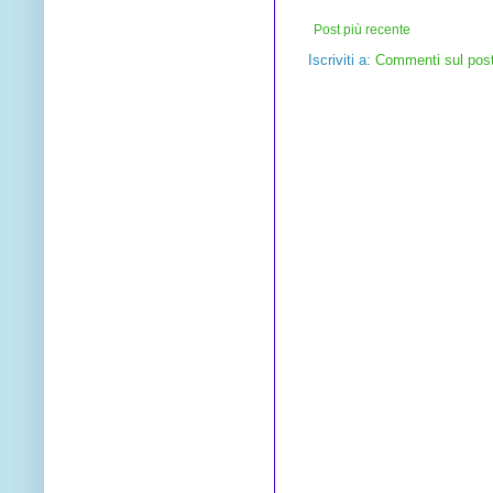
Post più recente
Iscriviti a:
Commenti sul pos