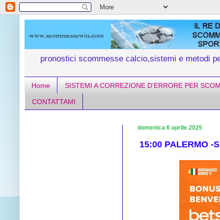
pronostici scommesse calcio,sistemi e metodi 
Home
SISTEMI A CORREZIONE D'ERRORE PER SCO
CONTATTAMI
domenica 6 aprile 2025
15:00 PALERMO -