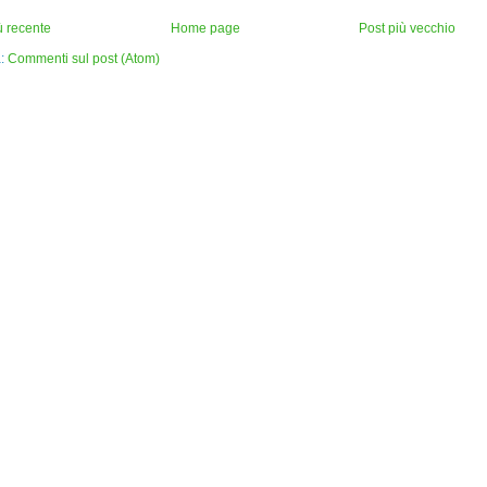
ù recente
Home page
Post più vecchio
a:
Commenti sul post (Atom)