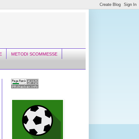
E
METODI SCOMMESSE